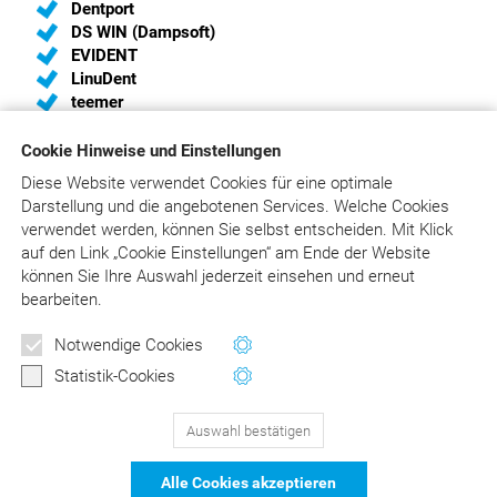
Dentport
DS WIN (Dampsoft)
EVIDENT
LinuDent
teemer
Cookie Hinweise und Einstellungen
Diese Website verwendet Cookies für eine optimale
Sie sind Hersteller von Praxis-Software und haben
Darstellung und die angebotenen Services. Welche Cookies
Interesse, eine Schnittstelle zum
verwendet werden, können Sie selbst entscheiden.
Mit Klick
„Liebold/Raff/Wissing“ einzurichten?
auf
den Link „Cookie Einstellungen“ am Ende der Website
Wir unterstützen Sie gerne und liefern Ihnen die aktuelle
können Sie Ihre Auswahl jederzeit einsehen und erneut
Schnittstellenbeschreibung. Bitte schreiben Sie an
bearbeiten.
info@asgard.de
oder rufen Sie an:
02241/316410
.
Notwendige Cookies
Statistik-Cookies
Auswahl bestätigen
129
Bewertungen auf ProvenExpert.com
Alle Cookies akzeptieren