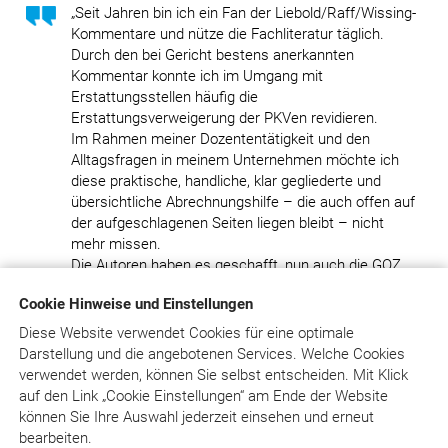
„Seit Jahren bin ich ein Fan der Liebold/Raff/Wissing-
Kommentare und nütze die Fachliteratur täglich.
Durch den bei Gericht bestens anerkannten
Kommentar konnte ich im Umgang mit
Erstattungsstellen häufig die
Erstattungsverweigerung der PKVen revidieren.
Im Rahmen meiner Dozententätigkeit und den
Alltagsfragen in meinem Unternehmen möchte ich
diese praktische, handliche, klar gegliederte und
übersichtliche Abrechnungshilfe – die auch offen auf
der aufgeschlagenen Seiten liegen bleibt – nicht
mehr missen.
Die Autoren haben es geschafft, nun auch die GOZ
2012 mit allen berechenbaren und ausgeschlossenen
Cookie Hinweise und Einstellungen
Leistungen kompakt in diesem kleinen aber feinen
Werk klar zu definieren. Ich denke, dieses
Diese Website verwendet Cookies für eine optimale
Nachschlagewerk, wie auch BEMA quick & easy,
Darstellung und die angebotenen Services. Welche Cookies
sollte in keiner Praxis fehlen. Im Rahmen der PKV-
verwendet werden, können Sie selbst entscheiden.
Mit Klick
Erstattungsproblematik, bei Erstellung von
auf
den Link „Cookie Einstellungen“ am Ende der Website
Seminarhandbüchern oder im Rahmen von Gutachten
können Sie Ihre Auswahl jederzeit einsehen und erneut
weiche ich auf den großen Online-Kommentar aus,
bearbeiten.