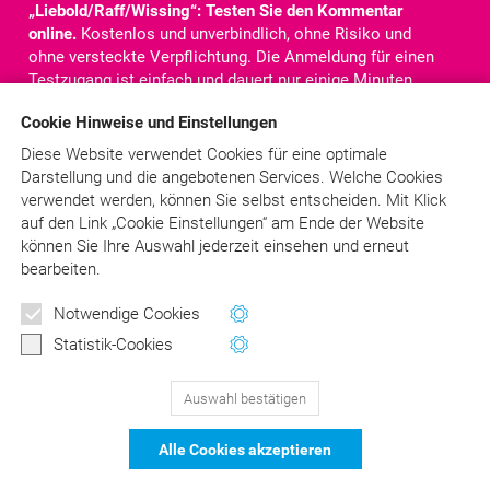
„Liebold/Raff/Wissing“: Testen Sie den Kommentar
online.
Kostenlos und unverbindlich, ohne Risiko und
ohne versteckte Verpflichtung. Die Anmeldung für einen
Testzugang ist einfach und dauert nur einige Minuten.
Nach der Anmeldung steht Ihnen der komplette
Cookie Hinweise und Einstellungen
Kommentar für
10 Tage
online zur Verfügung. Sie haben
Zugriff auf alle Texte, Kommentare und Rechtsquellen.
Diese Website verwendet Cookies für eine optimale
Darstellung und die angebotenen Services. Welche Cookies
verwendet werden, können Sie selbst entscheiden.
Mit Klick
Jetzt kostenlos testen!
auf
den Link „Cookie Einstellungen“ am Ende der Website
können Sie Ihre Auswahl jederzeit einsehen und erneut
bearbeiten.
Newsletter
Schon angemeldet?
> LOGIN
Notwendige Cookies
Wertvolle Tipps und Hinweise
Statistik-Cookies
für Ihre Abrechnung
Auswahl bestätigen
129
Bewertungen auf ProvenExpert.com
Jetzt anmelden
Alle Cookies akzeptieren
schließen
DER Kommentar zu BEMA und
© Asgard-Verlag Dr. Werner Hippe GmbH