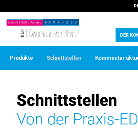
R
DER KO
Produkte
Schnittstellen
Kommentar aktue
Schnittstellen
Von der Praxis-