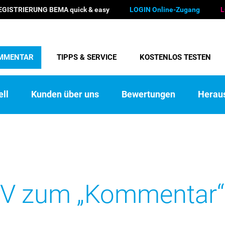
EGISTRIERUNG BEMA quick & easy
LOGIN Online-Zugang
L
MMENTAR
TIPPS & SERVICE
KOSTENLOS TESTEN
ll
Kunden über uns
Bewertungen
Herau
EDV zum „Kommentar“