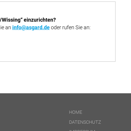
f/Wissing“ einzurichten?
Sie an
info@asgard.de
oder rufen Sie an:
HOME
DATENSCHUTZ