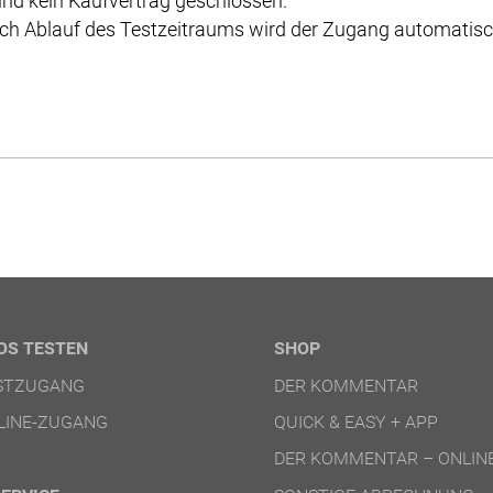
nd kein Kaufvertrag geschlossen.
ch Ablauf des Testzeitraums wird der Zugang automatisch
OS TESTEN
SHOP
ESTZUGANG
DER KOMMENTAR
LINE-ZUGANG
QUICK & EASY + APP
DER KOMMENTAR – ONLIN