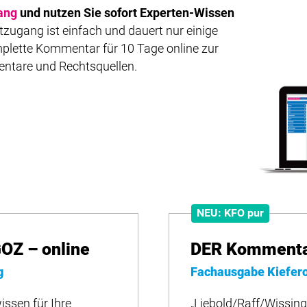
ang
und nutzen Sie sofort Experten-Wissen
zugang ist einfach und dauert nur einige
plette Kommentar für 10 Tage online zur
entare und Rechtsquellen.
NEU: KFO pur
OZ – online
DER Kommentar
g
Fachausgabe Kiefer
issen für Ihre
„Liebold/Raff/Wissing“