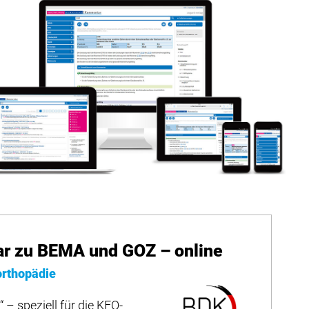
 zu BEMA und GOZ – online
orthopädie
 – speziell für die KFO-