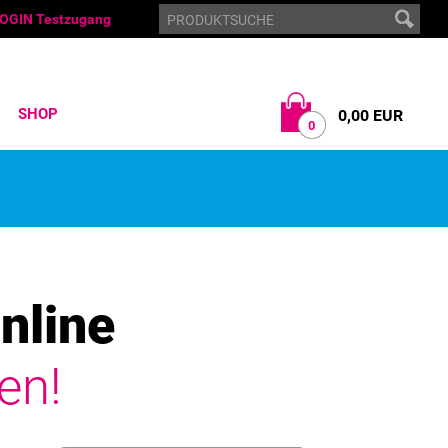
OGIN Testzugang
SHOP
0,00 EUR
0
nline
en!