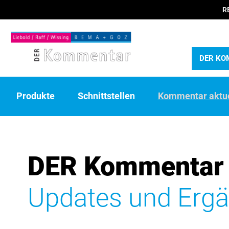
R
DER KO
Produkte
Schnittstellen
Kommentar aktue
DER Kommentar –
Updates und Erg