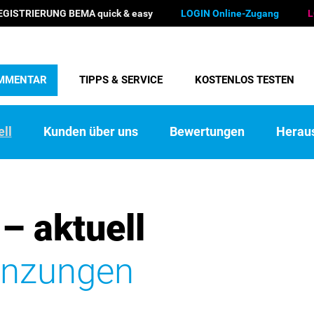
EGISTRIERUNG BEMA quick & easy
LOGIN Online-Zugang
L
MMENTAR
TIPPS & SERVICE
KOSTENLOS TESTEN
ll
Kunden über uns
Bewertungen
Herau
 aktuell
änzungen