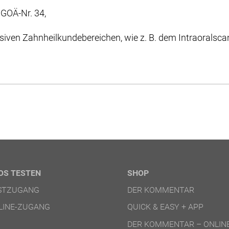
GOÄ-Nr. 34,
iven Zahnheil­kunde­bereichen, wie z. B. dem Intraoralscan 
OS TESTEN
SHOP
ESTZUGANG
DER KOMMENTAR
LINE-ZUGANG
QUICK & EASY + APP
DER KOMMENTAR – ONLIN