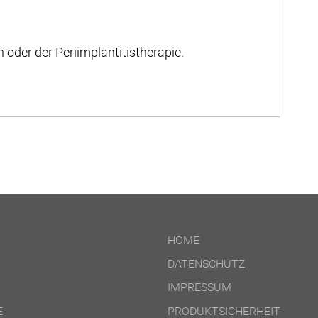
oder der Peri­implantitis­therapie.
HOME
DATENSCHUTZ
IMPRESSUM
E
PRODUKTSICHERHEIT