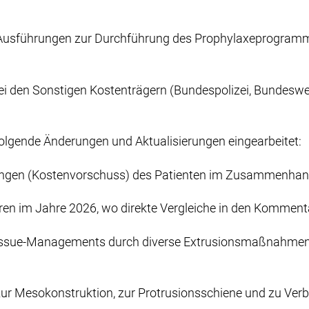
 Ausführungen zur Durchführung des Prophylaxe­program
i den Sonstigen Kostenträgern (Bundespolizei, Bundeswehr
gende Änderungen und Aktualisierungen eingearbeitet:
ungen (Kostenvorschuss) des Patienten im Zusammenhang
en im Jahre 2026, wo direkte Vergleiche in den Kommen
issue-Managements durch diverse Extrusions­maßnahme
 zur Mesokonstruktion, zur Protrusions­schiene und zu Ver