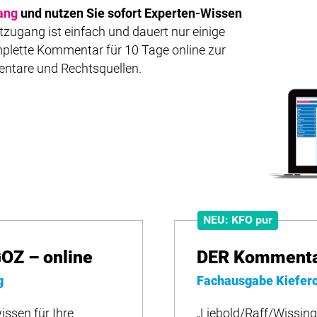
ang
und nutzen Sie sofort Experten-Wissen
zugang ist einfach und dauert nur einige
plette Kommentar für 10 Tage online zur
entare und Rechtsquellen.
NEU: KFO pur
OZ – online
DER Kommentar
g
Fachausgabe Kiefer
issen für Ihre
„Liebold/Raff/Wissing“