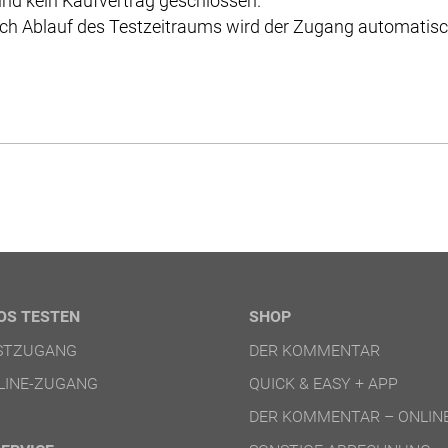
nd kein Kaufvertrag geschlossen.
ch Ablauf des Testzeitraums wird der Zugang automatisch
OS TESTEN
SHOP
ESTZUGANG
DER KOMMENTAR
LINE-ZUGANG
QUICK & EASY + APP
DER KOMMENTAR – ONLIN