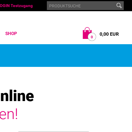
OGIN Testzugang
SHOP
0,00 EUR
0
nline
en!