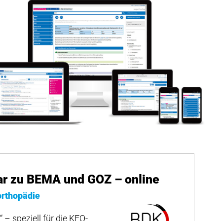
 zu BEMA und GOZ – online
orthopädie
 – speziell für die KFO-