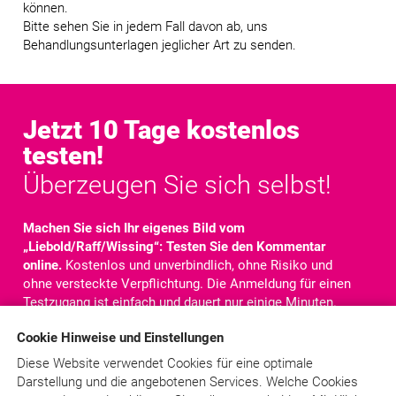
können.
Bitte sehen Sie in jedem Fall davon ab, uns
Behandlungsunterlagen jeglicher Art zu senden.
Jetzt 10 Tage kostenlos
testen!
Überzeugen Sie sich selbst!
Machen Sie sich Ihr eigenes Bild vom
„Liebold/Raff/Wissing“: Testen Sie den Kommentar
online.
Kostenlos und unverbindlich, ohne Risiko und
ohne versteckte Verpflichtung. Die Anmeldung für einen
Testzugang ist einfach und dauert nur einige Minuten.
Nach der Anmeldung steht Ihnen der komplette
Cookie Hinweise und Einstellungen
Kommentar für
10 Tage
online zur Verfügung. Sie haben
Zugriff auf alle Texte, Kommentare und Rechtsquellen.
Diese Website verwendet Cookies für eine optimale
Darstellung und die angebotenen Services. Welche Cookies